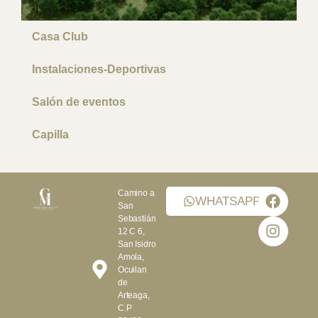
Casa Club
Instalaciones-Deportivas
Salón de eventos
Capilla
Camino a
WHATSAPP
San
Sebastián
12 C 6,
San Isidro
Amola,
Ocuilan
de
Arteaga,
C.P