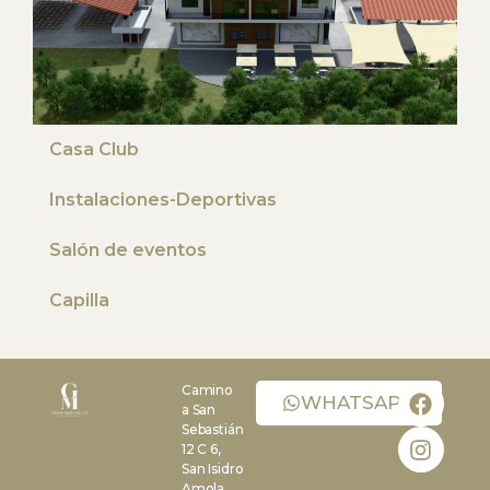
Casa Club
Instalaciones-Deportivas
Salón de eventos
Capilla
Camino
WHATSAPP
a San
Sebastián
12 C 6,
San Isidro
Amola,