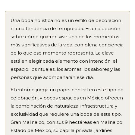
integración.
al simplificar otros rubros como la decoración floral o
templados que favorecen la celebración al aire libre.
Puede tener formación en distintas tradiciones,
la producción audiovisual. El mayor ahorro suele
Malinalco, por ejemplo, está a solo 90 minutos de la
chamánica, yogui, budista, interespiritual, pero lo
Una boda holística no es un estilo de decoración
venir de elegir un venue que ya tenga el entorno
Ciudad de México y cuenta con una energía natural
más importante es que entienda la historia y los
ni una tendencia de temporada. Es una decisión
natural como protagonista, reduciendo la necesidad
que muchos novios describen como ideal para una
valores de la pareja y los integre en cada momento
sobre cómo quieren vivir uno de los momentos
de crear artificialmente una atmósfera que el
ceremonia consciente.
de la ceremonia. Muchos venues especializados en
más significativos de la vida, con plena conciencia
espacio ya ofrece.
bodas de este tipo tienen una red de celebrantes de
de lo que ese momento representa. La clave
confianza con los que trabajan regularmente.
está en elegir cada elemento con intención: el
espacio, los rituales, los aromas, los sabores y las
personas que acompañarán ese día.
El entorno juega un papel central en este tipo de
celebración, y pocos espacios en México ofrecen
la combinación de naturaleza, infraestructura y
exclusividad que requiere una boda de este tipo.
Gran Malinalco, con sus 9 hectáreas en Malinalco,
Estado de México, su capilla privada, jardines