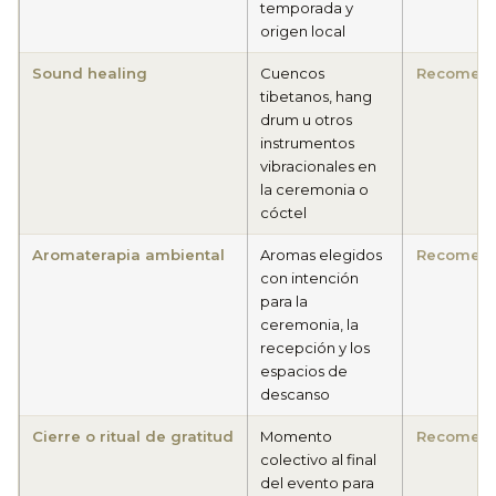
temporada y
origen local
Sound healing
Cuencos
Recomen
tibetanos, hang
drum u otros
instrumentos
vibracionales en
la ceremonia o
cóctel
Aromaterapia ambiental
Aromas elegidos
Recomen
con intención
para la
ceremonia, la
recepción y los
espacios de
descanso
Cierre o ritual de gratitud
Momento
Recomen
colectivo al final
del evento para