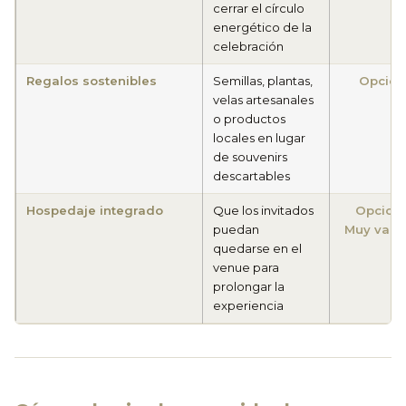
cerrar el círculo
energético de la
celebración
Regalos sostenibles
Semillas, plantas,
Opcion
velas artesanales
o productos
locales en lugar
de souvenirs
descartables
Hospedaje integrado
Que los invitados
Opciona
puedan
Muy valo
quedarse en el
venue para
prolongar la
experiencia