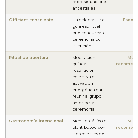
representaciones
ancestrales
Officiant consciente
Un celebrante o
Esenci
guía espiritual
que conduzca la
ceremonia con
intención
Ritual de apertura
Meditación
Muy
guiada,
recomen
respiración
colectiva o
activación
energética para
reunir al grupo
antes de la
ceremonia
Gastronomía intencional
Menú orgánico o
Muy
plant-based con
recomen
ingredientes de